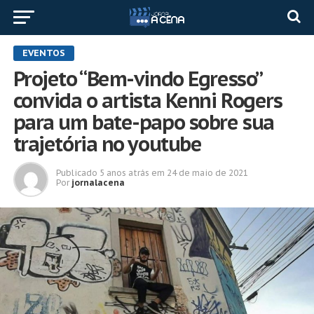
EVENTOS
Projeto “Bem-vindo Egresso”
convida o artista Kenni Rogers
para um bate-papo sobre sua
trajetória no youtube
Publicado
5 anos atrás
em
24 de maio de 2021
Por
jornalacena