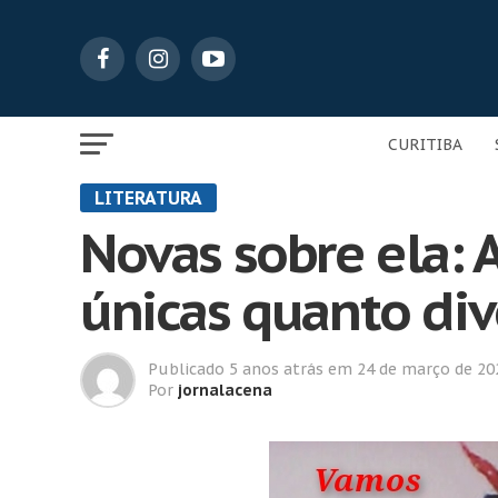
CURITIBA
LITERATURA
Novas sobre ela: 
únicas quanto div
Publicado
5 anos atrás
em
24 de março de 20
Por
jornalacena