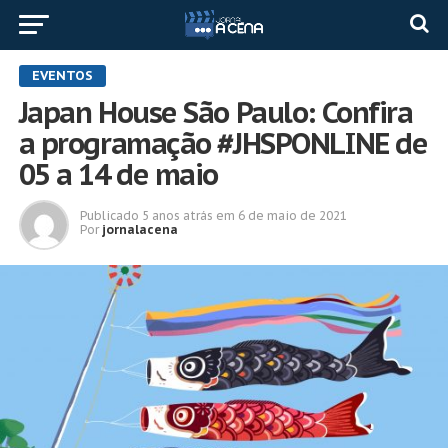
EVENTOS
Japan House São Paulo: Confira
a programação #JHSPONLINE de
05 a 14 de maio
Publicado
5 anos atrás
em
6 de maio de 2021
Por
jornalacena