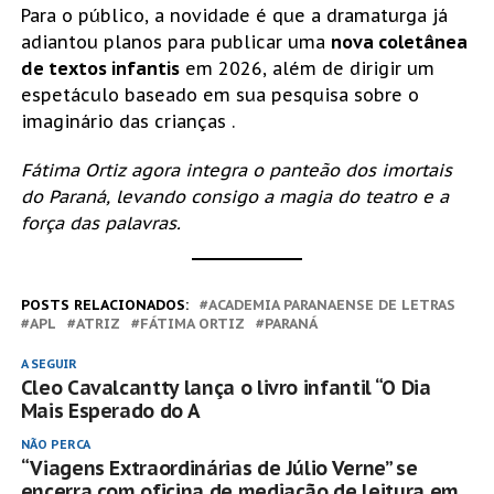
Para o público, a novidade é que a dramaturga já
adiantou planos para publicar uma
nova coletânea
de textos infantis
em 2026, além de dirigir um
espetáculo baseado em sua pesquisa sobre o
imaginário das crianças .
Fátima Ortiz agora integra o panteão dos imortais
do Paraná, levando consigo a magia do teatro e a
força das palavras.
POSTS RELACIONADOS:
ACADEMIA PARANAENSE DE LETRAS
APL
ATRIZ
FÁTIMA ORTIZ
PARANÁ
A SEGUIR
Cleo Cavalcantty lança o livro infantil “O Dia
Mais Esperado do A
NÃO PERCA
“Viagens Extraordinárias de Júlio Verne” se
encerra com oficina de mediação de leitura em