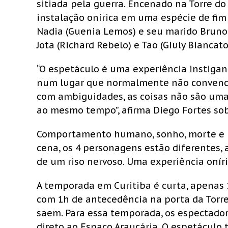
sitiada pela guerra. Encenado na Torre do
instalação onírica em uma espécie de fi
Nadia (Guenia Lemos) e seu marido Bruno 
Jota (Richard Rebelo) e Tao (Giuly Bianca
“O espetáculo é uma experiência instigan
num lugar que normalmente não convencio
com ambiguidades, as coisas não são uma 
ao mesmo tempo”, afirma Diego Fortes sob
Comportamento humano, sonho, morte e i
cena, os 4 personagens estão diferentes
de um riso nervoso. Uma experiência oníri
A temporada em Curitiba é curta, apenas 
com 1h de antecedência na porta da Torr
saem. Para essa temporada, os espectador
direto ao Espaço Araucária. O espetáculo