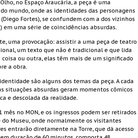
 Olho, no Espaço Araucária, a peça é uma
m do mundo, onde as identidades das personagens
(Diego Fortes), se confundem com a dos vizinhos
to) em uma série de coincidências absurdas.
te, uma provocação: assistir a uma peça de teatro
nal, um texto que não é tradicional e que lida
coisa ou outra, elas têm mais de um significado
re a obra.
dentidade são alguns dos temas da peça. A cada
, as situações absurdas geram momentos cômicos
ca e descolada da realidade.
1 mês no MON, e os ingressos podem ser retirados
e do Museu, onde normalmente os visitantes
es entrarão diretamente na Torre, que dá acesso
 tem duração de 60 minutos, comporta 48