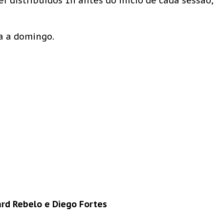
r distribuídos 1h antes do início de cada sessão,
a a domingo.
ard Rebelo e Diego Fortes