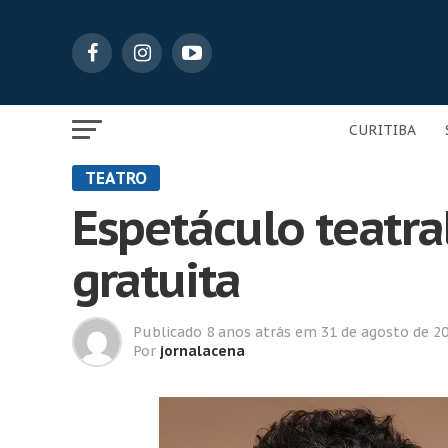
CURITIBA
TEATRO
Espetáculo teatra
gratuita
Publicado
8 anos atrás
em
31 de agosto de 2
Por
jornalacena