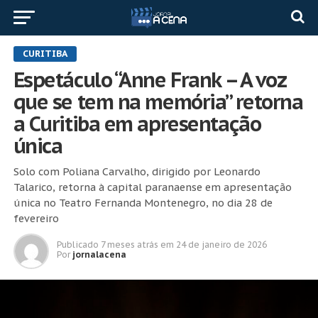
CURITIBA
Espetáculo “Anne Frank – A voz
que se tem na memória” retorna
a Curitiba em apresentação
única
Solo com Poliana Carvalho, dirigido por Leonardo
Talarico, retorna à capital paranaense em apresentação
única no Teatro Fernanda Montenegro, no dia 28 de
fevereiro
Publicado
7 meses atrás
em
24 de janeiro de 2026
Por
jornalacena