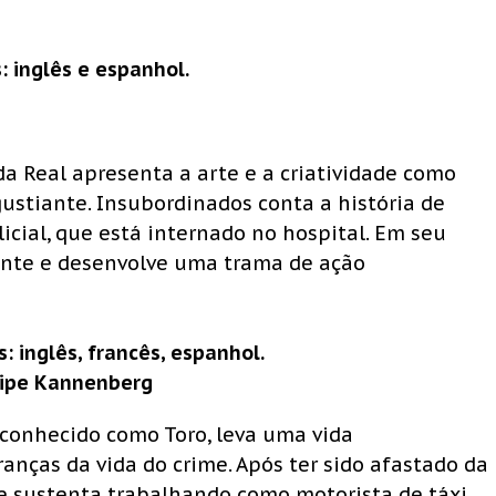
as: inglês e espanhol.
ida Real apresenta a arte e a criatividade como
stiante. Insubordinados conta a história de
cial, que está internado no hospital. Em seu
ente e desenvolve uma trama de ação
s: inglês, francês, espanhol.
elipe Kannenberg
s conhecido como Toro, leva uma vida
ças da vida do crime. Após ter sido afastado da
 se sustenta trabalhando como motorista de táxi.