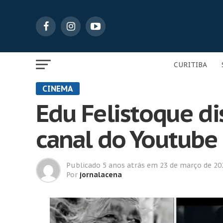
CURITIBA
CINEMA
Edu Felistoque di
canal do Youtube
Publicado
5 anos atrás
em
23 de março de 20
Por
jornalacena