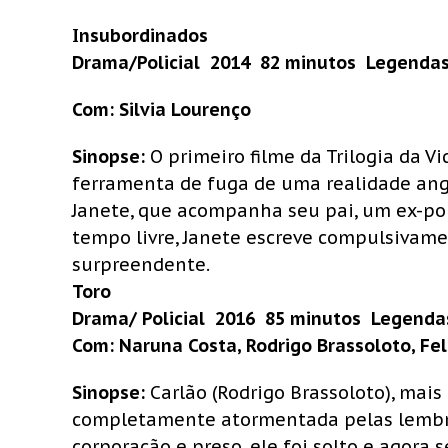
Insubordinados
Drama/Policial  2014  82 minutos  Legend
Com: Silvia Lourenço
Sinopse:
O primeiro filme da Trilogia da V
ferramenta de fuga de uma realidade angu
Janete, que acompanha seu pai, um ex-poli
tempo livre, Janete escreve compulsivam
surpreendente.
Toro
Drama/ Policial  2016  85 minutos  Legenda
Com: Naruna Costa, Rodrigo Brassoloto, F
Sinopse:
Carlão (Rodrigo Brassoloto), mai
completamente atormentada pelas lembran
corporação e preso, ele foi solto e agora