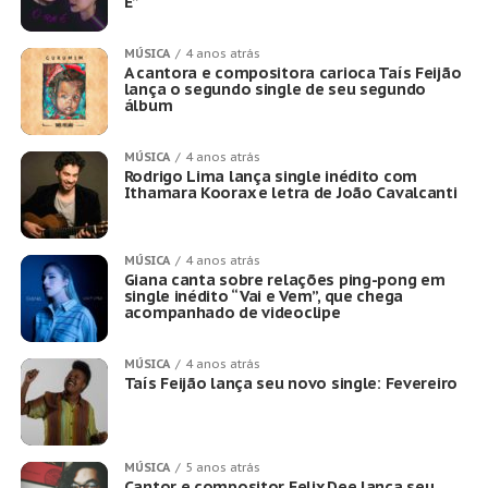
É”
MÚSICA
4 anos atrás
A cantora e compositora carioca Taís Feijão
lança o segundo single de seu segundo
álbum
MÚSICA
4 anos atrás
Rodrigo Lima lança single inédito com
Ithamara Koorax e letra de João Cavalcanti
MÚSICA
4 anos atrás
Giana canta sobre relações ping-pong em
single inédito “Vai e Vem”, que chega
acompanhado de videoclipe
MÚSICA
4 anos atrás
Taís Feijão lança seu novo single: Fevereiro
MÚSICA
5 anos atrás
Cantor e compositor Felix Dee lança seu