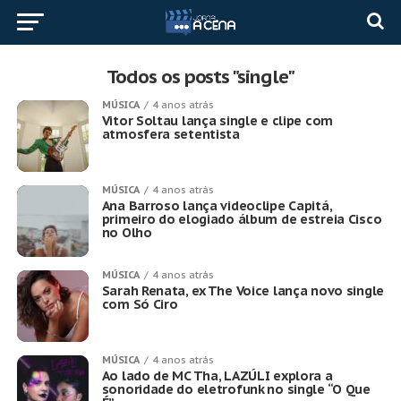
Todos os posts "single"
MÚSICA
4 anos atrás
Vitor Soltau lança single e clipe com
atmosfera setentista
MÚSICA
4 anos atrás
Ana Barroso lança videoclipe Capitá,
primeiro do elogiado álbum de estreia Cisco
no Olho
MÚSICA
4 anos atrás
Sarah Renata, ex The Voice lança novo single
com Só Ciro
MÚSICA
4 anos atrás
Ao lado de MC Tha, LAZÚLI explora a
sonoridade do eletrofunk no single “O Que