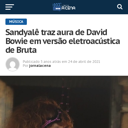
MÚSICA
Sandyalê traz aura de David
Bowie em versão eletroacústica
de Bruta
Publicado
5 anos atrás
em
24 de abril de 2021
Por
jornalacena