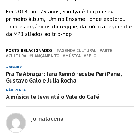
Em 2014, aos 23 anos, Sandyalê lançou seu
primeiro álbum, “Um no Enxame”, onde explorou
timbres orgânicos do reggae, da música regional e
da MPB aliados ao trip-hop
POSTS RELACIONADOS:
AGENDA CULTURAL
ARTE
CULTURA
LANÇAMENTO
MÚSICA
SELO
A SEGUIR
Pra Te Abraçar: Iara Rennó recebe Peri Pane,
Gustavo Galo e Julia Rocha
NÃO PERCA
A música te leva até o Vale do Café
jornalacena