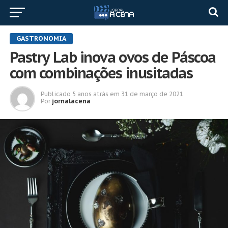
GASTRONOMIA
Pastry Lab inova ovos de Páscoa
com combinações inusitadas
Publicado
5 anos atrás
em
31 de março de 2021
Por
jornalacena