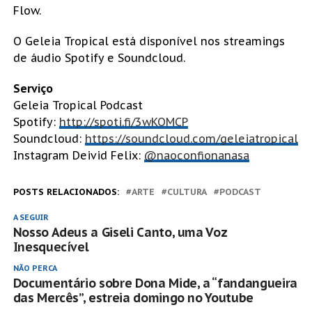
Flow.
O Geleia Tropical está disponível nos streamings
de áudio Spotify e Soundcloud.
Serviço
Geleia Tropical Podcast
Spotify:
http://spoti.fi/3wKOMCP
Soundcloud:
https://soundcloud.com/geleiatropical
Instagram Deivid Felix:
@naoconfionanasa
POSTS RELACIONADOS:
ARTE
CULTURA
PODCAST
A SEGUIR
Nosso Adeus a Giseli Canto, uma Voz
Inesquecível
NÃO PERCA
Documentário sobre Dona Mide, a “fandangueira
das Mercês”, estreia domingo no Youtube