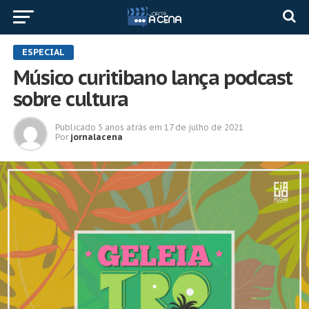
ESPECIAL
Músico curitibano lança podcast
sobre cultura
Publicado
5 anos atrás
em
17 de julho de 2021
Por
jornalacena