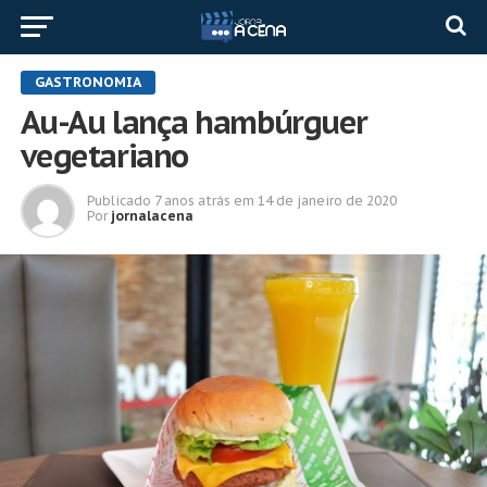
GASTRONOMIA
Au-Au lança hambúrguer
vegetariano
Publicado
7 anos atrás
em
14 de janeiro de 2020
Por
jornalacena