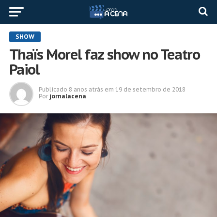
SHOW
Thaïs Morel faz show no Teatro
Paiol
Publicado
8 anos atrás
em
19 de setembro de 2018
Por
jornalacena