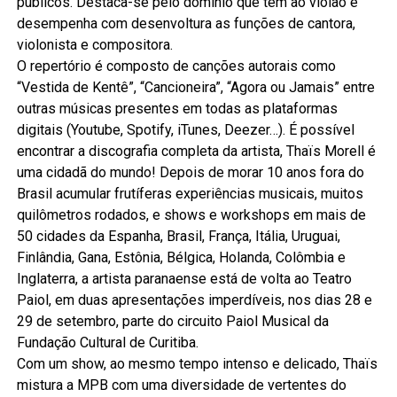
públicos. Destaca-se pelo domínio que tem ao violão e
desempenha com desenvoltura as funções de cantora,
violonista e compositora.
O repertório é composto de canções autorais como
“Vestida de Kentê”, “Cancioneira”, “Agora ou Jamais” entre
outras músicas presentes em todas as plataformas
digitais (Youtube, Spotify, iTunes, Deezer…). É possível
encontrar a discografia completa da artista, Thaïs Morell é
uma cidadã do mundo! Depois de morar 10 anos fora do
Brasil acumular frutíferas experiências musicais, muitos
quilômetros rodados, e shows e workshops em mais de
50 cidades da Espanha, Brasil, França, Itália, Uruguai,
Finlândia, Gana, Estônia, Bélgica, Holanda, Colômbia e
Inglaterra, a artista paranaense está de volta ao Teatro
Paiol, em duas apresentações imperdíveis, nos dias 28 e
29 de setembro, parte do circuito Paiol Musical da
Fundação Cultural de Curitiba.
Com um show, ao mesmo tempo intenso e delicado, Thaïs
mistura a MPB com uma diversidade de vertentes do