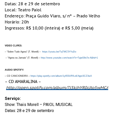
Datas: 28 e 29 de setembro
Local: Teatro Paiol
Endereço: Praça Guido Viaro, s/ nº – Prado Velho
Horário: 20h
Ingressos: R$ 10,00 (inteira) e R$ 5,00 (meia)
VIDEO CLIPES:
– “Sobre Tudo Agora” (T. Morell) –
https://youtu.be/TqTMC5YYuDo
– “Agora ou Jamais” (T. Morell) –
http://www.youtube.com/watch?v=TpjeG9o7e-A&hd=1
AUDIO SPOTIFY:
– CD CANCIONEIRA –
https://play.spotify.com/album/1y653URfLolLYqpsSCZ3wA
– CD AMARALINA –
http://open.spotify.com/album/7J3kjhYR0cJto5wMCA5
Serviço:
Show: Thaïs Morell – PAIOL MUSICAL
Datas: 28 e 29 de setembro