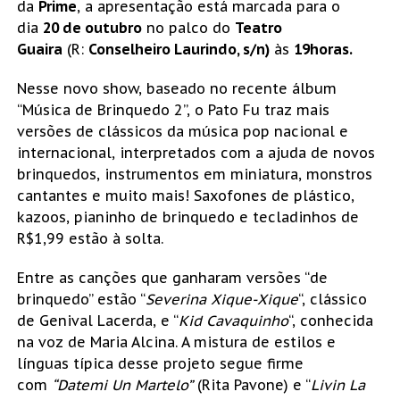
da
Prime
, a apresentação está marcada para o
dia
20 de outubro
no palco do
Teatro
Guaira
(R:
Conselheiro Laurindo, s/n)
às
19horas.
Nesse novo show, baseado no recente álbum
“Música de Brinquedo 2”, o Pato Fu traz mais
versões de clássicos da música pop nacional e
internacional, interpretados com a ajuda de novos
brinquedos, instrumentos em miniatura, monstros
cantantes e muito mais! Saxofones de plástico,
kazoos, pianinho de brinquedo e tecladinhos de
R$1,99 estão à solta.
Entre as canções que ganharam versões “de
brinquedo” estão “
Severina Xique-Xique
“, clássico
de Genival Lacerda, e “
Kid Cavaquinho
“, conhecida
na voz de Maria Alcina. A mistura de estilos e
línguas típica desse projeto segue firme
com
“Datemi Un Martelo”
(Rita Pavone) e “
Livin La