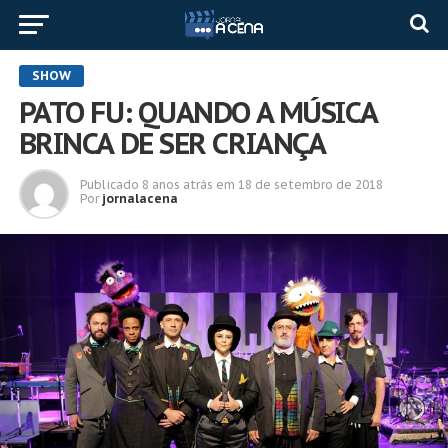
SHOW
PATO FU: QUANDO A MÚSICA
BRINCA DE SER CRIANÇA
Publicado
8 anos atrás
em
18 de setembro de 2018
Por
jornalacena