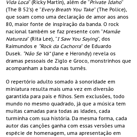
Vida Loca
” (Ricky Martin), além de “
Private Idaho
”
(The B 52’s) e “
Every Breath You Take
” (The Police),
que soam como uma declaração de amor aos anos
80, maior fonte de inspiração da banda. O rock
nacional também se faz presente com “
Mamãe
Natureza
” (Rita Lee), “
I Saw You Saying
“, dos
Raimundos e
“Rock da Cachorra
” de Eduardo
Dusek.
“Não Se Vá”
(Jane e Herondy) revela os
dramas pessoais de Ziglo e Groco, monstrinhos que
acompanham a banda nas turnês.
O repertório adulto somado à sonoridade em
miniatura resulta mais uma vez em diversão
garantida para pais e filhos. Sem exclusões, todo
mundo no mesmo quadrado, já que a música tem
muitas camadas para todas as idades, cada
turminha com sua história. Da mesma forma, cada
autor das canções ganha com essas versões uma
espécie de homenagem, uma apresentação em