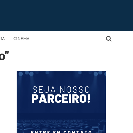
IA
CINEMA
o"