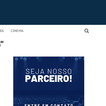
IA
CINEMA
"