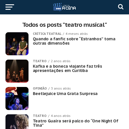
Todos os posts "teatro musical"
CRÍTICA TEATRAL
4 meses atrás
Quando a fanfic sobre “Estranhos” toma
outras dimensões
TEATRO
2 anos atrás
Kafka e a boneca viajante faz três
apresentações em Curitiba
OPINIÃO
3 anos atrás
Beetlejuice Uma Grata Surpresa
TEATRO
4 anos atrás
Teatro Guaíra será palco do “One Night Of
Tina”