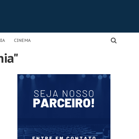
IA
CINEMA
nia"