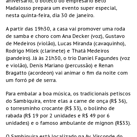
aniversário, o boteco do empresário Beto
Madalosso prepara um evento super especial,
nesta quinta-feira, dia 30 de janeiro.
A partir das 19h30, a casa vai promover uma roda
de samba e choro com Ana Decker (voz), Gustavo
de Medeiros (violão), Lucas Miranda (cavaquinho),
Rodrigo Milek (clarinete) e Thatá Medeiros
(pandeiro). Já às 21h30, o trio Daniel Fagundes (voz
e violão), Denis Mariano (percussão) e Renan
Bragatto (acordeon) vai animar o fim da noite com
um forró pé de serra.
Para embalar a boa música, os tradicionais petiscos
do Sambiquira, entre elas a carne de onça (R$ 36),
o torresminho crocante (R$ 33), o bolinho de
rabada (R$ 19 por 2 unidades e R$ 49 por 6
unidades) e o famoso ambulante de mignon (R$33).
O Sambiquira está localizado na Av. Visconde do