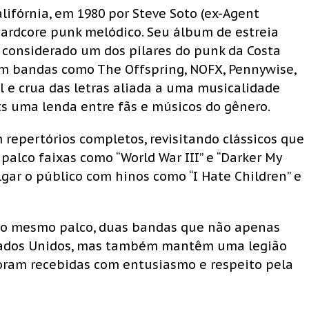
lifórnia, em 1980 por Steve Soto (ex-Agent
hardcore punk melódico. Seu álbum de estreia
é considerado um dos pilares do punk da Costa
em bandas como The Offspring, NOFX, Pennywise,
il e crua das letras aliada a uma musicalidade
ts uma lenda entre fãs e músicos do gênero.
 repertórios completos, revisitando clássicos que
 palco faixas como “World War III” e “Darker My
gar o público com hinos como “I Hate Children” e
 no mesmo palco, duas bandas que não apenas
stados Unidos, mas também mantêm uma legião
 foram recebidas com entusiasmo e respeito pela