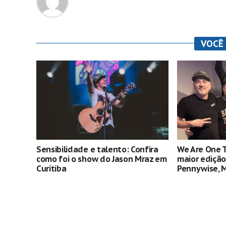
VOCÊ
Sensibilidade e talento: Confira
We Are One T
como foi o show do Jason Mraz em
maior edição
Curitiba
Pennywise, M
data extra 