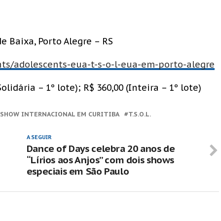
ade Baixa, Porto Alegre – RS
ents/adolescents-eua-t-s-o-l-eua-em-porto-alegre
lidária – 1º lote); R$ 360,00 (Inteira – 1º lote)
SHOW INTERNACIONAL EM CURITIBA
T.S.O.L.
A SEGUIR
Dance of Days celebra 20 anos de
“Lírios aos Anjos” com dois shows
especiais em São Paulo