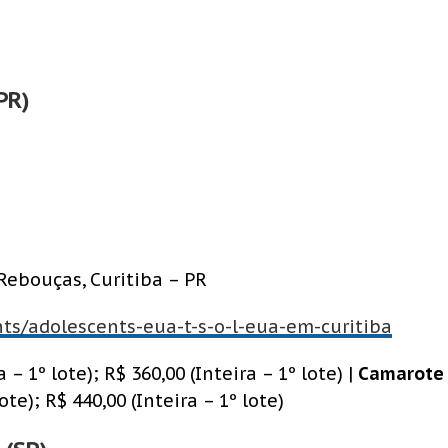
PR)
– Rebouças, Curitiba – PR
nts/adolescents-eua-t-s-o-l-eua-em-curitiba
 – 1º lote); R$ 360,00 (Inteira – 1º lote) |
Camarote
te); R$ 440,00 (Inteira – 1º lote)