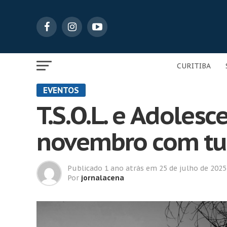
CURITIBA
EVENTOS
T.S.O.L. e Adoles
novembro com tu
Publicado
1 ano atrás
em
25 de julho de 2025
Por
jornalacena