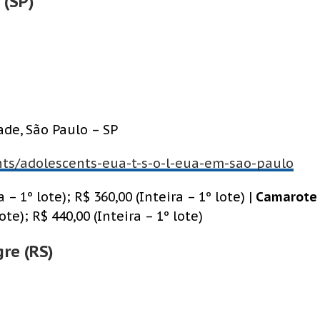
 (SP)
ade, São Paulo – SP
ents/adolescents-eua-t-s-o-l-eua-em-sao-paulo
 – 1º lote); R$ 360,00 (Inteira – 1º lote) |
Camarote
te); R$ 440,00 (Inteira – 1º lote)
gre (RS)