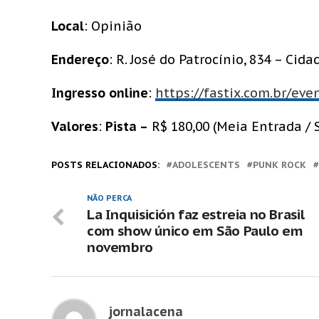
Local
: Opinião
Endereço
: R. José do Patrocínio, 834 – Cid
Ingresso online
:
https://fastix.com.br/ev
Valores
:
Pista –
R$ 180,00 (Meia Entrada / So
POSTS RELACIONADOS:
ADOLESCENTS
PUNK ROCK
NÃO PERCA
La Inquisición faz estreia no Brasil
com show único em São Paulo em
novembro
jornalacena