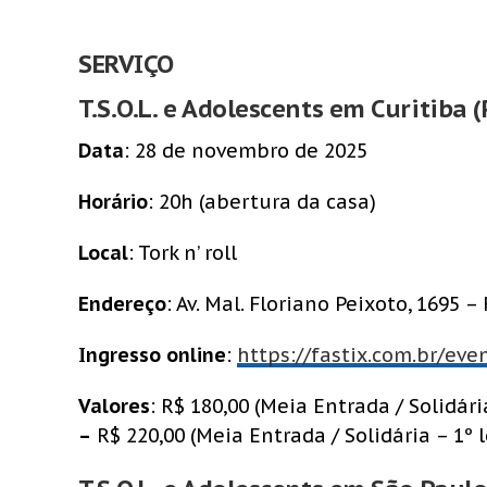
SERVIÇO
T.S.O.L. e Adolescents em Curitiba (
Data
: 28 de novembro de 2025
Horário
: 20h (abertura da casa)
Local
: Tork n’ roll
Endereço
: Av. Mal. Floriano Peixoto, 1695 
Ingresso online
:
https://fastix.com.br/eve
Valores
: R$ 180,00 (Meia Entrada / Solidária
–
R$ 220,00 (Meia Entrada / Solidária – 1º lo