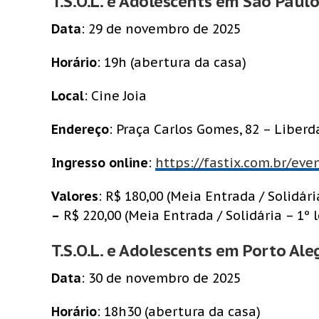
T.S.O.L. e Adolescents em São Paulo
Data
: 29 de novembro de 2025
Horário
: 19h (abertura da casa)
Local
: Cine Joia
Endereço
: Praça Carlos Gomes, 82 – Liberd
Ingresso online
:
https://fastix.com.br/ev
Valores
: R$ 180,00 (Meia Entrada / Solidária
–
R$ 220,00 (Meia Entrada / Solidária – 1º lo
T.S.O.L. e Adolescents em Porto Ale
Data
: 30 de novembro de 2025
Horário
: 18h30 (abertura da casa)