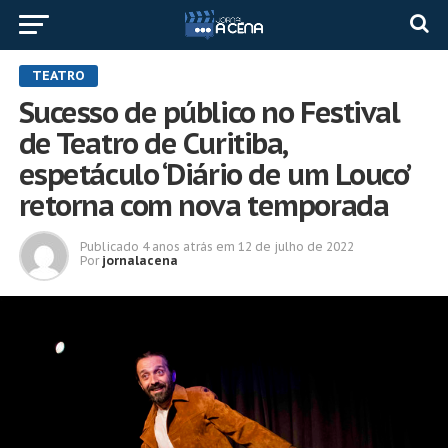
TEATRO
Sucesso de público no Festival
de Teatro de Curitiba,
espetáculo ‘Diário de um Louco’
retorna com nova temporada
Publicado
4 anos atrás
em
12 de julho de 2022
Por
jornalacena