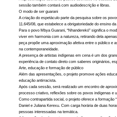
sessão também contará com audiodescrição e libras. 
O modo de ser guarani
A criação do espetáculo parte da pesquisa sobre os povos 
11.645/08, que estabelece a obrigatoriedade do ensino da h
Para o povo Mbya Guarani, “Nhanderekó” significa o modo 
viver em harmonia com a natureza, retirando dela apenas o
peça propõe uma aproximação afetiva entre o público e a
na contemporaneidade.
A presença de artistas indígenas em cena é um dos grand
experiência de contato direto com saberes originários, es
Arte, educação e formação de público
Além das apresentações, o projeto promove ações educati
educação antirracista.
Após cada sessão, será realizado um encontro de aproxi
processo criativo, reflexões sobre os povos indígenas e
Como contrapartida social, o projeto oferece a formação 
Daniel e Juliana Kerexu. Com carga horária de duas horas
pessoas interessadas na temática.