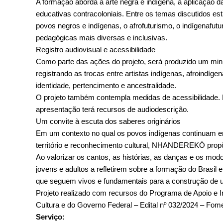
A formação aborda a arte negra e indígena, a aplicação da
educativas contracoloniais. Entre os temas discutidos estã
povos negros e indígenas, o afrofuturismo, o indígenafut
pedagógicas mais diversas e inclusivas.
Registro audiovisual e acessibilidade
Como parte das ações do projeto, será produzido um mini
registrando as trocas entre artistas indígenas, afroindíg
identidade, pertencimento e ancestralidade.
O projeto também contempla medidas de acessibilidade.
apresentação terá recursos de audiodescrição.
Um convite à escuta dos saberes originários
Em um contexto no qual os povos indígenas continuam enfr
território e reconhecimento cultural, NHANDEREKÓ propõ
Ao valorizar os cantos, as histórias, as danças e os modo
jovens e adultos a refletirem sobre a formação do Brasil
que seguem vivos e fundamentais para a construção de um
Projeto realizado com recursos do Programa de Apoio e Inc
Cultura e do Governo Federal – Edital nº 032/2024 – Fome
Serviço: 