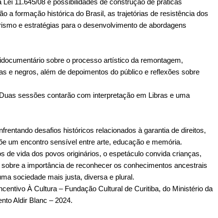
 Lei 11.645/08 e possibilidades de construção de práticas 
o a formação histórica do Brasil, as trajetórias de resistência dos 
urismo e estratégias para o desenvolvimento de abordagens 
documentário sobre o processo artístico da remontagem, 
enas e negros, além de depoimentos do público e reflexões sobre 
 Duas sessões contarão com interpretação em Libras e uma 
entando desafios históricos relacionados à garantia de direitos, 
e um encontro sensível entre arte, educação e memória.
s de vida dos povos originários, o espetáculo convida crianças, 
 e sobre a importância de reconhecer os conhecimentos ancestrais 
a sociedade mais justa, diversa e plural.
entivo À Cultura – Fundação Cultural de Curitiba, do Ministério da 
nto Aldir Blanc – 2024.