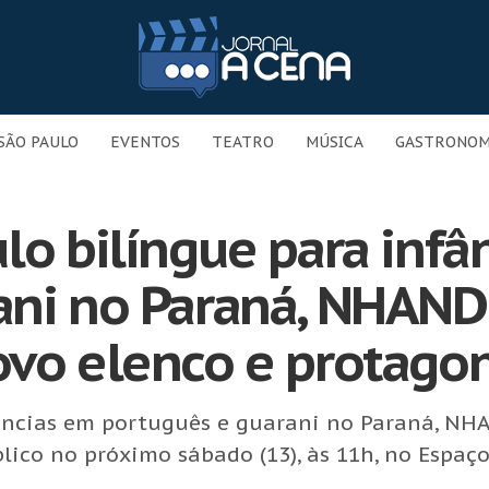
SÃO PAULO
EVENTOS
TEATRO
MÚSICA
GASTRONOM
lo bilíngue para infâ
ani no Paraná, NHAN
ovo elenco e protago
fâncias em português e guarani no Paraná, NH
ico no próximo sábado (13), às 11h, no Espaço