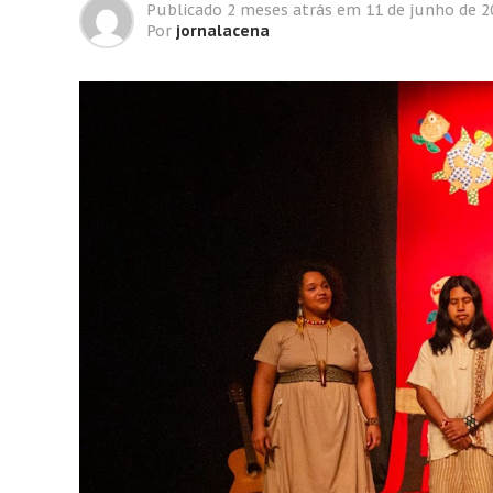
Publicado
2 meses atrás
em
11 de junho de 2
Por
jornalacena