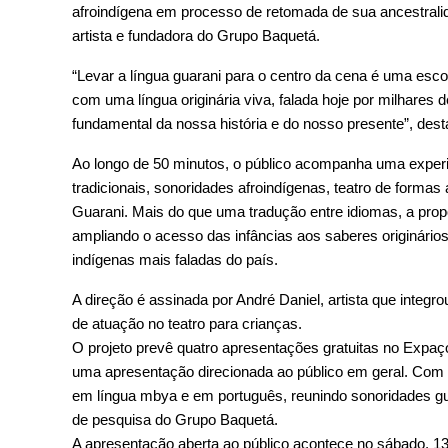
afroindígena em processo de retomada de sua ancestralida
artista e fundadora do Grupo Baquetá.
“Levar a língua guarani para o centro da cena é uma escol
com uma língua originária viva, falada hoje por milhare
fundamental da nossa história e do nosso presente”, de
Ao longo de 50 minutos, o público acompanha uma experi
tradicionais, sonoridades afroindígenas, teatro de forma
Guarani. Mais do que uma tradução entre idiomas, a propos
ampliando o acesso das infâncias aos saberes originários
indígenas mais faladas do país.
A direção é assinada por André Daniel, artista que integr
de atuação no teatro para crianças.
O projeto prevê quatro apresentações gratuitas no Expaço
uma apresentação direcionada ao público em geral. Com du
em língua mbya e em português, reunindo sonoridades gua
de pesquisa do Grupo Baquetá.
A apresentação aberta ao público acontece no sábado, 13 