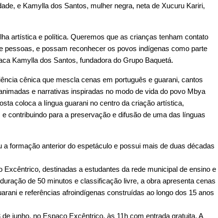
de, e Kamylla dos Santos, mulher negra, neta de Xucuru Kariri, 
ha artística e política. Queremos que as crianças tenham contato 
s de pessoas, e possam reconhecer os povos indígenas como parte 
staca Kamylla dos Santos, fundadora do Grupo Baquetá.
ência cênica que mescla cenas em português e guarani, cantos 
s animadas e narrativas inspiradas no modo de vida do povo Mbya 
ta coloca a língua guarani no centro da criação artística, 
 e contribuindo para a preservação e difusão de uma das línguas 
ou a formação anterior do espetáculo e possui mais de duas décadas 
 Excêntrico, destinadas a estudantes da rede municipal de ensino e 
ração de 50 minutos e classificação livre, a obra apresenta cenas 
rani e referências afroindígenas construídas ao longo dos 15 anos 
de junho, no Espaço Excêntrico, às 11h com entrada gratuita. A 