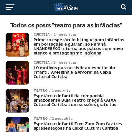
Todos os posts "teatro para as infâncias"
CURITIBA
2 meses atrás
Primeiro espetáculo bilíngue para infâncias
em português e guarani no Paraná,
NHANDEREKÓ retorna aos palcos com novo
elenco e protagonismo indígena
CURITIBA
6 meses atrás
10 motivos para assistir ao espetáculo
infantil “A Menina e a Árvore” na Caixa
Cultural Curitiba
TEATRO
1 ano atrás
Espetáculo infantil da companhia
amazonense Buia Teatro chega à CAIXA
Cultural Curitiba com sessões gratuitas
TEATRO
2 anos atrás
Espetáculo infantil Zum Zum Zum faz três
apresentações na Caixa Cultural Curitiba