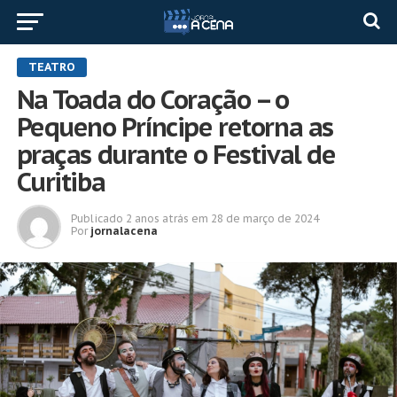
TEATRO
Na Toada do Coração – o
Pequeno Príncipe retorna as
praças durante o Festival de
Curitiba
Publicado
2 anos atrás
em
28 de março de 2024
Por
jornalacena