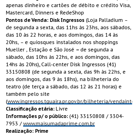
apenas dinheiro e cartões de débito e crédito Visa,
Mastercard, Dinners e RedeShop
Pontos de Venda:
Disk Ingressos
(Loja Palladium –
de segunda a sexta, das 11hs às 23hs, aos sábados,
das 10 às 22 horas, e aos domingos, das 14 às
20hs, – e quiosques instalados nos shoppings
Mueller , Estação e São José
–
de segunda a
sábado, das 10hs às 22hs, e aos domingos, das
14hs às 20hs)
,
Call-center Disk Ingressos (41)
33150808 (de segunda a sexta, das 9h às 22hs, e
aos domingos, das 9 às 18hs), na bilheteria do
teatro (de terça a sábado, das 12 às 21 horas) e
também pelo site
(
www.ingressos.tguaira.pr.gov.br/bilheteria/vendainter
Classificação etária:
Livre
Informações p/ o público:
(41) 33150808 / 3304-
7953 /
www.maisumadaprime.com.br
Realização:
P
rime