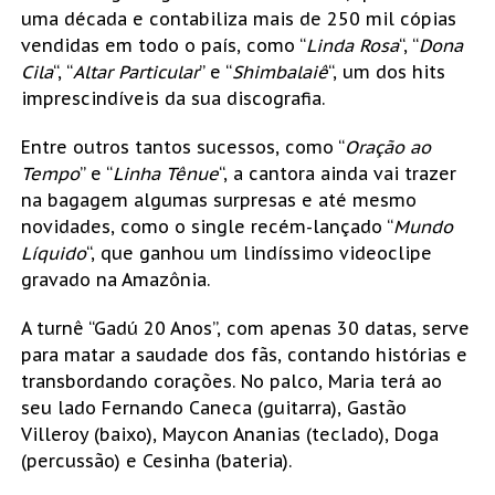
uma década e contabiliza mais de 250 mil cópias
vendidas em todo o país, como “
Linda Rosa
“, “
Dona
Cila
“, “
Altar Particular
” e “
Shimbalaiê
“, um dos hits
imprescindíveis da sua discografia.
Entre outros tantos sucessos, como “
Oração ao
Tempo
” e “
Linha Tênue
“, a cantora ainda vai trazer
na bagagem algumas surpresas e até mesmo
novidades, como o single recém-lançado “
Mundo
Líquido
“, que ganhou um lindíssimo videoclipe
gravado na Amazônia.
A turnê “Gadú 20 Anos”, com apenas 30 datas, serve
para matar a saudade dos fãs, contando histórias e
transbordando corações. No palco, Maria terá ao
seu lado Fernando Caneca (guitarra), Gastão
Villeroy (baixo), Maycon Ananias (teclado), Doga
(percussão) e Cesinha (bateria).