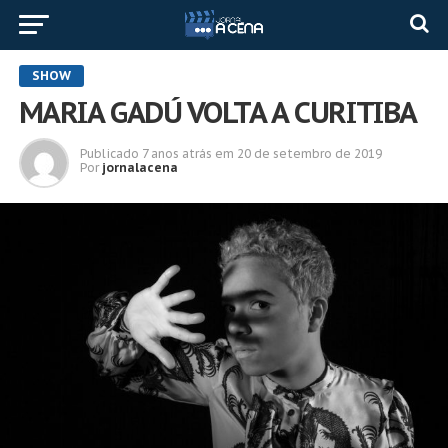
SHOW
MARIA GADÚ VOLTA A CURITIBA
Publicado
7 anos atrás
em
20 de setembro de 2019
Por
jornalacena