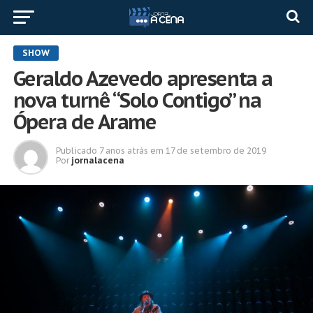
SHOW
Geraldo Azevedo apresenta a
nova turnê “Solo Contigo” na
Ópera de Arame
Publicado
7 anos atrás
em
17 de setembro de 2019
Por
jornalacena