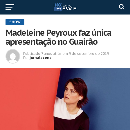
SHOW
Madeleine Peyroux faz única
apresentação no Guairão
Publicado
7 anos atrás
em
9 de setembro de 2019
Por
jornalacena