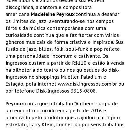
Nove álbuns e 23 anos desde a sua estreia
discográfica, a cantora e compositora
americana
Madeleine Peyroux
continua a desafiar
os limites do jazz, aventurando-se nos campos
férteis da música contemporânea com uma
curiosidade contínua que a faz flertar com vários
gêneros musicais de forma criativa e inspirada. Sua
fusão de jazz, blues, folk, soul-funk e pop reflete
uma personalidade incomum e cativante. Os
ingressos custam a partir de R$110 e estão à venda
na bilheteria do teatro ou nos quiosques do disk-
ingressos no shoppings Mueller, Paladium e
Estação, pela internet www.diskingressos.com.br ou
por telefone Disk-Ingressos 3315-0808.
Peyroux
conta que o trabalho “Anthem” surgiu de
um encontro ocorrido em agosto de 2016 e
promovido pelo produtor que a ajudou a atingir o
estrelato, Larry Klein, conhecido por seus trabalhos