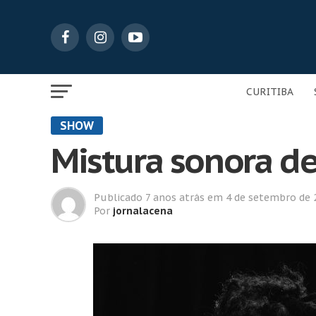
CURITIBA
SHOW
Mistura sonora de
Publicado
7 anos atrás
em
4 de setembro de 
Por
jornalacena