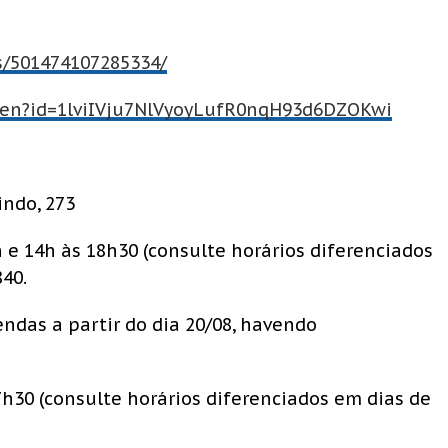
s/501474107285334/
open?id=1lviIVju7NlVyoyLufR0nqH93d6DZOKwi
indo, 273
2h e 14h às 18h30 (consulte horários diferenciados
840.
vendas a partir do dia 20/08, havendo
17h30 (consulte horários diferenciados em dias de