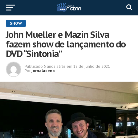
SHOW
John Mueller e Mazin Silva
fazem show de lançamento do
DVD “Sintonia”
Publicado
5 anos atrás
em
18 de junho de 2021
Por
jornalacena