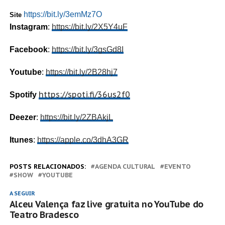
https://bit.ly/3emMz7O
Site
Instagram
:
https://bit.ly/2X5Y4uF
Facebook
:
https://bit.ly/3gsGd8I
Youtube
:
https://bit.ly/2B28hj7
https://spoti.fi/36us2f0
Spotify
Deezer
:
https://bit.ly/2ZBAkjL
Itunes
:
https://apple.co/3dhA3GR
POSTS RELACIONADOS:
AGENDA CULTURAL
EVENTO
SHOW
YOUTUBE
A SEGUIR
Alceu Valença faz live gratuita no YouTube do
Teatro Bradesco