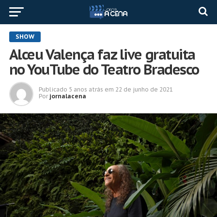
SHOW
Alceu Valença faz live gratuita
no YouTube do Teatro Bradesco
Publicado
5 anos atrás
em
22 de junho de 2021
Por
jornalacena