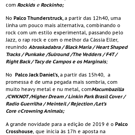
com
Rockids
e
Rockinho;
No
Palco Thunderstruck,
a partir das 12h40, uma
linha um pouco mais alternativa, combinando o
rock com um estilo experimental, passando pelo
Jazz, o rap rock e com o melhor da Cássia Eller,
reunindo
Abraskadabra / Black Maria / Heart Shaped
Tracks / Punkake /Sulround /The Vedders / F4T /
Right Back / Tacy de Campos e os Marginais
;
No
Palco Jack Daniel’s,
a partir das 15h40, a
promessa é de uma pegada mais sombria, com
muito heavy metal e nu metal, com
Macumbazilla
/CWKNOT /Higher Dream / Linkin Park Brasil Cover /
Radio Guerrilha / Meinteil / Rejection /Let’s
Core
e
Crowning Animals;
A grande novidade para a edição de 2019 é o
Palco
Crosshouse
, que inicia às 17h e aposta na