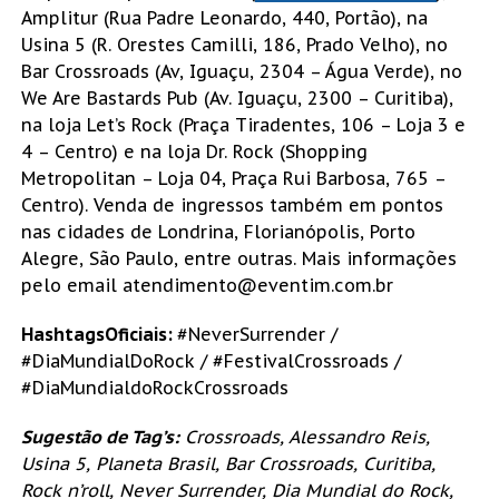
Amplitur (Rua Padre Leonardo, 440, Portão), na
Usina 5 (R. Orestes Camilli, 186, Prado Velho), no
Bar Crossroads (Av, Iguaçu, 2304 – Água Verde), no
We Are Bastards Pub (Av. Iguaçu, 2300 – Curitiba),
na loja Let’s Rock (Praça Tiradentes, 106 – Loja 3 e
4 – Centro) e na loja Dr. Rock (Shopping
Metropolitan – Loja 04, Praça Rui Barbosa, 765 –
Centro). Venda de ingressos também em pontos
nas cidades de Londrina, Florianópolis, Porto
Alegre, São Paulo, entre outras. Mais informações
pelo email atendimento@eventim.com.br
HashtagsOficiais:
#NeverSurrender /
#DiaMundialDoRock / #FestivalCrossroads /
#DiaMundialdoRockCrossroads
Sugestão de Tag’s:
Crossroads, Alessandro Reis,
Usina 5, Planeta Brasil, Bar Crossroads, Curitiba,
Rock n’roll, Never Surrender, Dia Mundial do Rock,