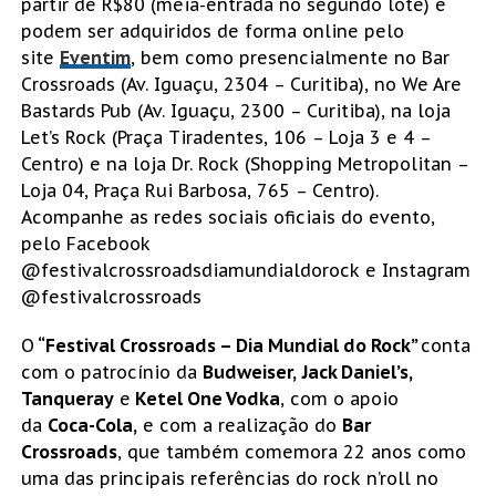
partir de R$80 (meia-entrada no segundo lote) e
podem ser adquiridos de forma online pelo
site
Eventim
, bem como presencialmente no Bar
Crossroads (Av. Iguaçu, 2304 – Curitiba), no We Are
Bastards Pub (Av. Iguaçu, 2300 – Curitiba), na loja
Let’s Rock (Praça Tiradentes, 106 – Loja 3 e 4 –
Centro) e na loja Dr. Rock (Shopping Metropolitan –
Loja 04, Praça Rui Barbosa, 765 – Centro).
Acompanhe as redes sociais oficiais do evento,
pelo Facebook
@festivalcrossroadsdiamundialdorock e Instagram
@festivalcrossroads
O
“Festival Crossroads – Dia Mundial do Rock”
conta
com o patrocínio da
Budweiser,
Jack Daniel’s,
Tanqueray
e
Ketel One Vodka
, com o apoio
da
Coca-Cola,
e com a realização do
Bar
Crossroads
, que também comemora 22 anos como
uma das principais referências do rock n’roll no