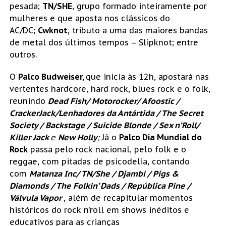
pesada;
TN/SHE
, grupo formado inteiramente por
mulheres e que aposta nos clássicos do
AC/DC;
Cwknot,
tributo a uma das maiores bandas
de metal dos últimos tempos – Slipknot; entre
outros.
O
Palco Budweiser,
que inicia às 12h, apostará nas
vertentes hardcore, hard rock, blues rock e o folk,
reunindo
Dead Fish/ Motorocker/ Afoostic /
CrackerJack/Lenhadores da Antártida / The Secret
Society / Backstage / Suicide Blonde / Sex n’Roll/
Killer Jack
e
New Holly
;
Já o
Pal
co Dia Mundial do
Rock
passa pelo rock nacional, pelo folk e o
reggae, com pitadas de psicodelia, contando
com
Matanza Inc/ TN/She / Djambi / Pigs &
Diamonds / The Folkin’ Dads / República Pine /
Válvula Vapor
, além de recapitular momentos
históricos do rock n’roll em shows inéditos e
educativos para as crianças