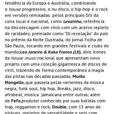
tendência da Europa e Austrália, combinando
o
house
progressivo, o nu disco, o hip-hop e o rock
em versões remixadas pelos principais DJ’s da
cena local e nacional, como
Leozinho,
referência
na discotecagem com vinis com um acervo repleto
de raridades, premiado como “DJ revelação” do país
no prêmio da Noite Ilustrada, do jornal Folha de
São Paulo, tocando em grandes festivais e clubs do
mundo
;
Leo Janeiro & Kaka Franco (LK
)
, dois ícones
da
house music
nacional que apresentam novo
projeto com uma coleção gigantesca de discos de
vinil, trazendo de forma contemporânea a magia
das pistas nas décadas passadas;
Murilo
Mongello
,
que passeia pelas vertentes da música
negra, funk soul, hip hop, Breaks, jazz, disco,
afrobeat, música jamaicana entre outras; além
de
Fefo,
produtor conhecido por suas batidas com
trap, reggaeton e rock;
Double,
com 13 anos de
pickups, repletos de versatilidade e sets com