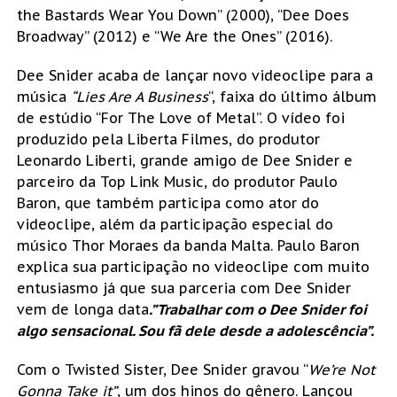
the Bastards Wear You Down” (2000), “Dee Does
Broadway” (2012) e “We Are the Ones” (2016).
Dee Snider acaba de lançar novo videoclipe para a
música
“Lies Are A Business
“, faixa do último álbum
de estúdio “For The Love of Metal”. O vídeo foi
produzido pela Liberta Filmes, do produtor
Leonardo Liberti, grande amigo de Dee Snider e
parceiro da Top Link Music, do produtor Paulo
Baron, que também participa como ator do
videoclipe, além da participação especial do
músico Thor Moraes da banda Malta. Paulo Baron
explica sua participação no videoclipe com muito
entusiasmo já que sua parceria com Dee Snider
vem de longa data
.”Trabalhar com o Dee Snider foi
algo sensacional. Sou fã dele desde a adolescência”.
Com o Twisted Sister, Dee Snider gravou “
We’re Not
Gonna Take it”
, um dos hinos do gênero. Lançou