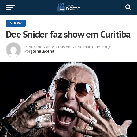
SHOW
Dee Snider faz show em Curitiba
Publicado
7 anos atrás
em
21 de março de 2019
Por
jornalacena