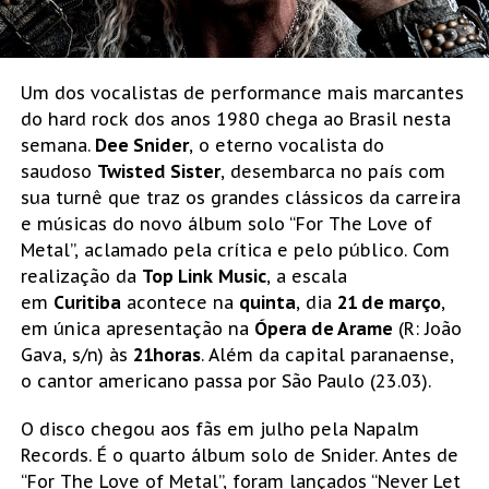
Um dos vocalistas de performance mais marcantes
do hard rock dos anos 1980 chega ao Brasil nesta
semana.
Dee Snider
, o eterno vocalista do
saudoso
Twisted Sister
, desembarca no país com
sua turnê que traz os grandes clássicos da carreira
e músicas do novo álbum solo “For The Love of
Metal”, aclamado pela crítica e pelo público. Com
realização da
Top Link
Music
, a escala
em
Curitiba
acontece na
quinta
, dia
21 de março
,
em única apresentação na
Ópera de Arame
(R: João
Gava, s/n) às
21horas
. Além da capital paranaense,
o cantor americano passa por São Paulo (23.03).
O disco chegou aos fãs em julho pela Napalm
Records. É o quarto álbum solo de Snider. Antes de
“For The Love of Metal”, foram lançados “Never Let