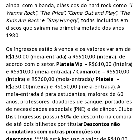
ainda, com a banda, clássicos do hard rock como
“I
Wanna Rock”, “The Price”, “Come Out and Play”, “The
Kids Are Back”
e
“Stay Hungry
“, todas incluídas em
discos que saíram na primeira metade dos anos
1980.
Os ingressos estão à venda e os valores variam de
R$130,00 (meia-entrada) a R$510,00 (inteira), de
acordo com o setor.
Plateia Vip
– R$610,00 (inteira)
e R$310,00 (meia-entrada) /
Camarote
– R$510,00
(inteira) e R$260,00 (meia-entrada)/
Plateia
–
R$250,00(inteira) e R$130,00 (meia-entrada). A
meia-entrada é para estudantes, maiores de 60
anos, professores, doadores de sangue, portadores
de necessidades especiais (PNE) e de câncer. Clube
Disk Ingressos possui 50% de desconto na compra
de até dois bilhetes por titular.
Descontos não
cumulativos com outras promoções ou
descontos.
****
Já está incluso o valor de R$10,00