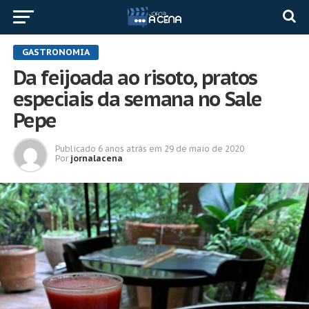
GASTRONOMIA
Da feijoada ao risoto, pratos
especiais da semana no Sale
Pepe
Publicado
6 anos atrás
em
29 de maio de 2020
Por
jornalacena