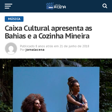
MÚSICA
Caixa Cultural apresenta as
Bahias e a Cozinha Mineira
Publicado
8 anos atrás
em
21 de junho de 2018
Por
jornalacena