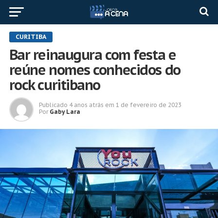
CURITIBA
Bar reinaugura com festa e
reúne nomes conhecidos do
rock curitibano
Publicado
4 anos atrás
em
1 de fevereiro de 2023
Por
Gaby Lara