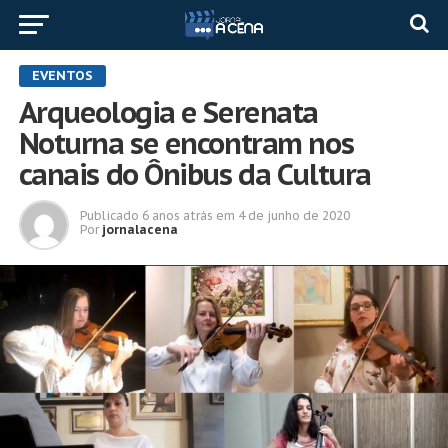
EVENTOS
Arqueologia e Serenata
Noturna se encontram nos
canais do Ônibus da Cultura
Publicado
6 anos atrás
em
4 de junho de 2020
Por
jornalacena