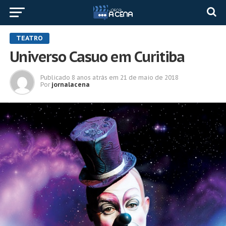
TEATRO
Universo Casuo em Curitiba
Publicado
8 anos atrás
em
21 de maio de 2018
Por
jornalacena