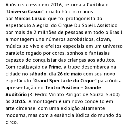
Após o sucesso em 2016, retorna a
Curitiba
o
“
Universo Casuo”
, criado há cinco anos
por
Marcos Casuo
, que foi protagonista do
espetáculo Alegria, do Cirque Du Soleil. Assistido
por mais de 2 milhões de pessoas em todo o Brasil,
a montagem une números acrobáticos, clown,
música ao vivo e efeitos especiais em um universo
paralelo regado por cores, sonhos e fantasias
capazes de conquistar das crianças aos adultos.
Com realização da
Prime
, a trupe desembarca na
cidade no
sábado
, dia
26 de maio
com seu novo
espetáculo
“
Grand Spectacle du Cirque”
para única
apresentação no
Teatro Positivo – Grande
Auditório
(R: Pedro Viriato Parigot de Souza, 5.300)
às
21h15
. A montagem é um novo conceito em
arte circense, com uma exibição altamente
moderna, mas com a essência lúdica do mundo do
circo.