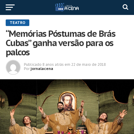
TEATRO
“Memórias Póstumas de Brás
Cubas” ganha versão para os
palcos
Publicado
8 anos atrás
em
22 de maio de 2018
Por
jornalacena