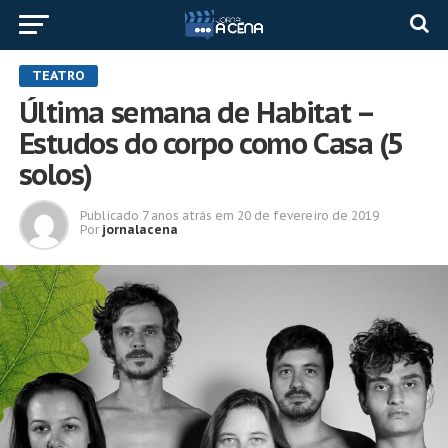
TEATRO
Última semana de Habitat –
Estudos do corpo como Casa (5
solos)
Publicado
7 anos atrás
em
20 de fevereiro de 2019
Por
jornalacena