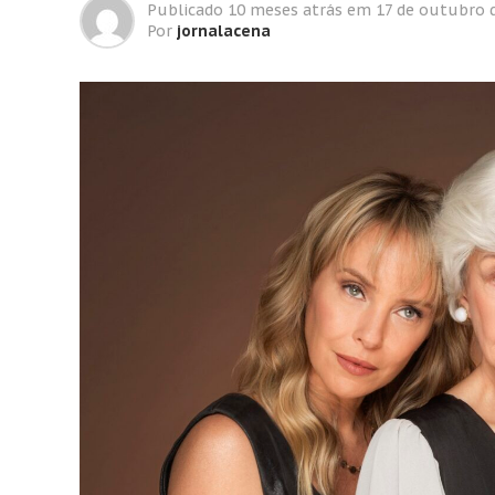
Publicado
10 meses atrás
em
17 de outubro 
Por
jornalacena