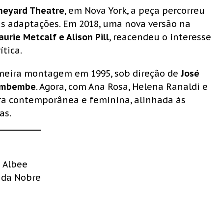
neyard Theatre
, em Nova York, a peça percorreu
as adaptações. Em 2018, uma nova versão na
urie Metcalf e Alison Pill
, reacendeu o interesse
tica.
meira montagem em 1995, sob direção de
José
mbembe
. Agora, com Ana Rosa, Helena Ranaldi e
ra contemporânea e feminina, alinhada às
as.
d Albee
nda Nobre