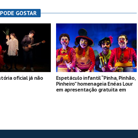
 PODE GOSTAR
ória oficial já não
Espetáculo infantil “Pinha, Pinhão,
Pinheiro” homenageia Enéas Lour
em apresentação gratuita em
Curitiba