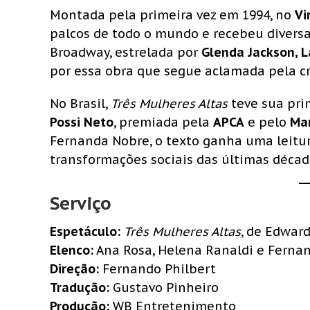
Montada pela primeira vez em 1994, no
Vi
palcos de todo o mundo e recebeu divers
Broadway, estrelada por
Glenda Jackson, La
por essa obra que segue aclamada pela crí
No Brasil,
Três Mulheres Altas
teve sua pri
Possi Neto
, premiada pela
APCA
e pelo
Ma
Fernanda Nobre, o texto ganha uma leitu
transformações sociais das últimas décad
Serviço
Espetáculo:
Três Mulheres Altas
, de Edwar
Elenco:
Ana Rosa, Helena Ranaldi e Ferna
Direção:
Fernando Philbert
Tradução:
Gustavo Pinheiro
Produção:
WB Entretenimento