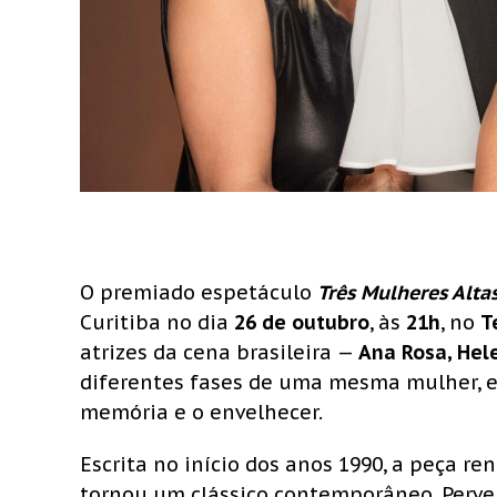
O premiado espetáculo
Três Mulheres Alta
Curitiba no dia
26 de outubro
, às
21h
, no
T
atrizes da cena brasileira —
Ana Rosa, Hel
diferentes fases de uma mesma mulher,
memória e o envelhecer.
Escrita no início dos anos 1990, a peça re
tornou um clássico contemporâneo. Perver