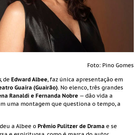
Foto: Pino Gomes
s
, de
Edward Albee
, faz única apresentação em
eatro Guaíra (Guairão)
. No elenco, três grandes
ena Ranaldi e Fernanda Nobre
— dão vida a
 em uma montagem que questiona o tempo, a
ndeu a Albee o
Prêmio Pulitzer de Drama
e se
sa e espirituosa, como é marca do autor