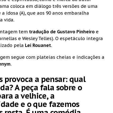
trama coloca em diálogo três versões de uma
 a idosa (A), que aos 90 anos embaralha
a vida.
montagem tem
tradução de Gustavo Pinheiro
e
rnellas e Wesley Telles). O espetáculo integra
ilizado pela
Lei Rouanet
.
agem segue com plateias cheias e indicações a
Cenym
.
s provoca a pensar: qual
ida? A peça fala sobre o
ara a velhice, a
idade e o que fazemos
 resta. É uma comédia