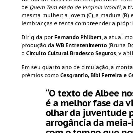
de
Quem Tem Medo de Virginia Woolf?
, a 
mesma mulher: a jovem (C), a madura (B) e
lembranças e tenta compreender a própri
Dirigida por
Fernando Philbert
, a atual 
produção da
WB Entretenimento
(Bruna Do
o
Circuito Cultural Bradesco Seguros
, viab
Em seu quarto ano de circulação, a mont
prêmios como
Cesgranrio, Bibi Ferreira e 
“O texto de Albee no
é a melhor fase da v
olhar da juventude p
arrogância da meia-
com o tempo que nos