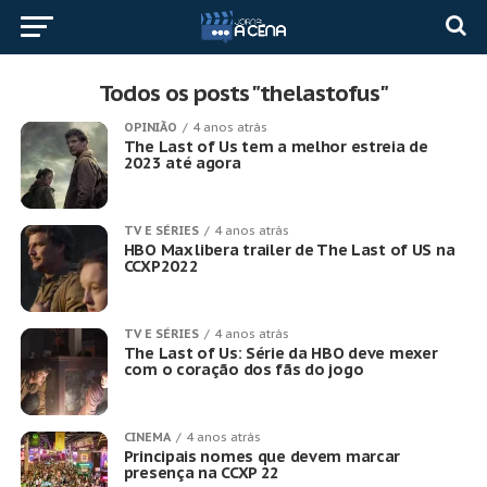
Todos os posts "thelastofus"
OPINIÃO
4 anos atrás
The Last of Us tem a melhor estreia de
2023 até agora
TV E SÉRIES
4 anos atrás
HBO Max libera trailer de The Last of US na
CCXP2022
TV E SÉRIES
4 anos atrás
The Last of Us: Série da HBO deve mexer
com o coração dos fãs do jogo
CINEMA
4 anos atrás
Principais nomes que devem marcar
presença na CCXP 22