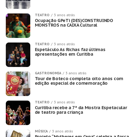
TEATRO
3 anos atrás
Ocupação GPeTi (DES)CONSTRUINDO
MONSTROS na CAIXA Cultural
TEATRO
3 anos atrás
Espetáculo As Richas faz últimas
apresentações em Curitiba
GASTRONOMIA
3 anos atrás
Tour de Boteco completa oito anos com
edição especial de comemoração
TEATRO
3 anos atrás
Curitiba recebe a 7ª da Mostra Espetacular
de teatro para criança
MÚSICA
3 anos atrás
Projeto “Mulheres em Cena” celebra a força