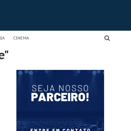
IA
CINEMA
e"