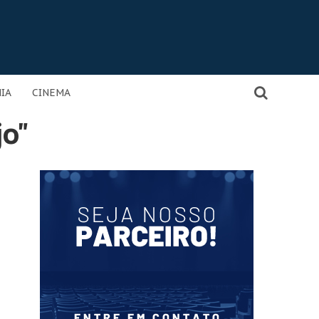
IA
CINEMA
jo"