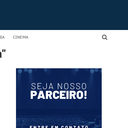
IA
CINEMA
a"