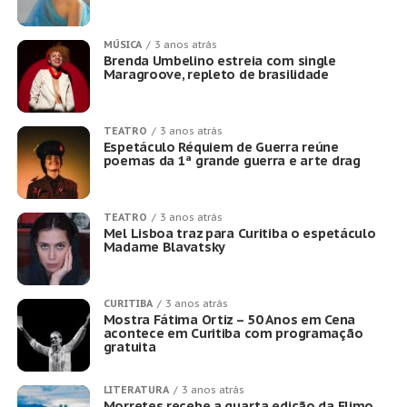
MÚSICA
3 anos atrás
Brenda Umbelino estreia com single
Maragroove, repleto de brasilidade
TEATRO
3 anos atrás
Espetáculo Réquiem de Guerra reúne
poemas da 1ª grande guerra e arte drag
TEATRO
3 anos atrás
Mel Lisboa traz para Curitiba o espetáculo
Madame Blavatsky
CURITIBA
3 anos atrás
Mostra Fátima Ortiz – 50 Anos em Cena
acontece em Curitiba com programação
gratuita
LITERATURA
3 anos atrás
Morretes recebe a quarta edição da Flimo