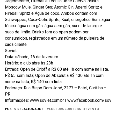
Jägermeister, Fireball e Tequila Jose Cuervo, drinks
Moscow Mule, Ginger Star, Atomic Gin, Aperol Spritz e
Fireball Spritz e Água de coco. Ambos contam com
Schweppes, Coca-Cola, Sprite, Kuat, energético Burn, água
tônica, água com gás, água sem gás, suco de laranja e
suco de limão. Drinks fora do open podem ser
consumidos, registrados em um número da pulseira de
cada cliente.
Soviet
Data: sábado, 16 de fevereiro
Horário: o club abre às 23h
Entrada: Open de Orloff a R$ 60 até 1h com nome na lista,
R$ 65 sem lista; Open de Absolut a R$ 130 até 1h com
nome na lista, R$ 140 sem lista.
Endereço: Rua Bispo Dom José, 2277 – Batel, Curitiba –
PR
Informações: www.soviet.com.br | www.facebook.com/soviet
POSTS RELACIONADOS:
CULTURA CURITIBA
EVENTO