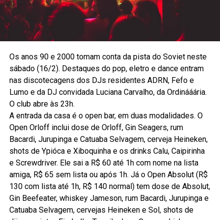
Os anos 90 e 2000 tomam conta da pista do Soviet neste
sábado (16/2). Destaques do pop, eletro e dance entram
nas discotecagens dos DJs residentes ADRN, Fefo e
Lumo e da DJ convidada Luciana Carvalho, da Ordinááária.
O club abre às 23h.
A entrada da casa é o open bar, em duas modalidades. O
Open Orloff inclui dose de Orloff, Gin Seagers, rum
Bacardi, Jurupinga e Catuaba Selvagem, cerveja Heineken,
shots de Ypióca e Xiboquinha e os drinks Calu, Caipirinha
e Screwdriver. Ele sai a R$ 60 até 1h com nome na lista
amiga, R$ 65 sem lista ou após 1h. Já o Open Absolut (R$
130 com lista até 1h, R$ 140 normal) tem dose de Absolut,
Gin Beefeater, whiskey Jameson, rum Bacardi, Jurupinga e
Catuaba Selvagem, cervejas Heineken e Sol, shots de