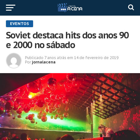
EVENTOS
Soviet destaca hits dos anos 90
e 2000 no sábado
Publicado
7 anos atrás
em
14 de fevereiro de 2019
Por
jornalacena