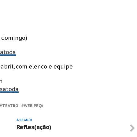
a domingo)
satoda
 abril, com elenco e equipe
n
asatoda
TEATRO
WEB PEÇA
A SEGUIR
Reflex(ação)