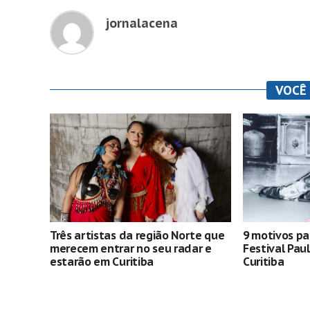
jornalacena
VOCÊ
Três artistas da região Norte que
9 motivos pa
merecem entrar no seu radar e
Festival Pau
estarão em Curitiba
Curitiba