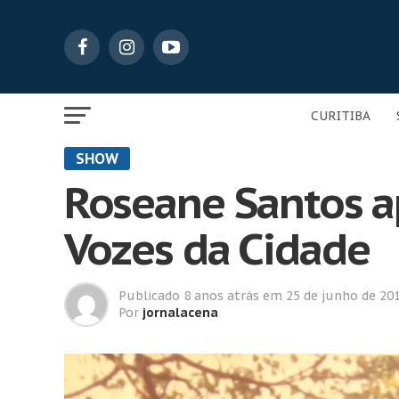
CURITIBA
SHOW
Roseane Santos a
Vozes da Cidade
Publicado
8 anos atrás
em
25 de junho de 20
Por
jornalacena