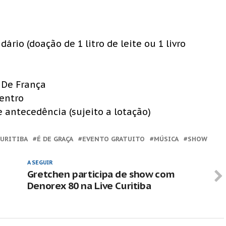
dário (doação de 1 litro de leite ou 1 livro
r De França
Centro
e antecedência (sujeito a lotação)
CURITIBA
É DE GRAÇA
EVENTO GRATUITO
MÚSICA
SHOW
A SEGUIR
Gretchen participa de show com
Denorex 80 na Live Curitiba