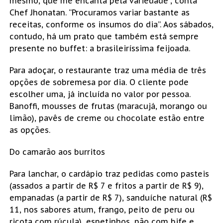
mesmo, que me encanta pela variedade”, conta
Chef Jhonatan. “Procuramos variar bastante as
receitas, conforme os insumos do dia”. Aos sábados,
contudo, há um prato que também está sempre
presente no buffet: a brasileiríssima feijoada.
Para adoçar, o restaurante traz uma média de três
opções de sobremesa por dia. O cliente pode
escolher uma, já incluída no valor por pessoa.
Banoffi, mousses de frutas (maracujá, morango ou
limão), pavês de creme ou chocolate estão entre
as opções.
Do camarão aos burritos
Para lanchar, o cardápio traz pedidas como pasteis
(assados a partir de R$ 7 e fritos a partir de R$ 9),
empanadas (a partir de R$ 7), sanduíche natural (R$
11, nos sabores atum, frango, peito de peru ou
ricota com rúcula), espetinhos, pão com bife e